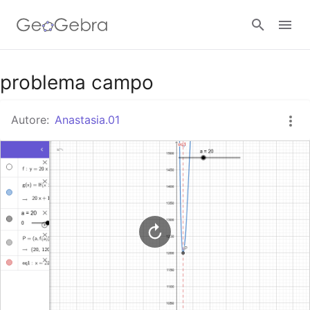
Google Classroom
problema campo
Autore:
Anastasia.01
GeoGebra Classroom
Accedi