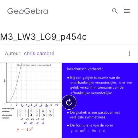
Google Classroom
M3_LW3_LG9_p454c
Auteur:
chris cambré
GeoGebra Klaslokaal
Aanmelden