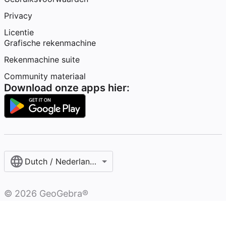
Privacy
Licentie
Grafische rekenmachine
Rekenmachine suite
Community materiaal
Download onze apps hier:
Dutch / Nederlands‎ (België)‎
©
2026
GeoGebra®