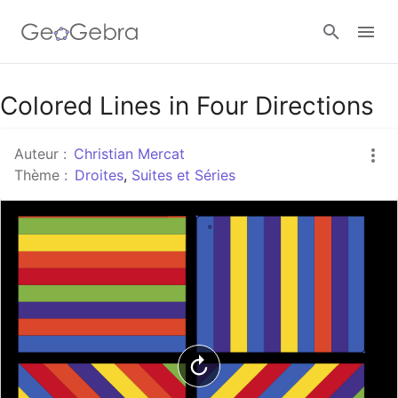
Google Classroom
Colored Lines in Four Directions
Auteur :
Christian Mercat
Classe GeoGebra
Thème :
Droites
,
Suites et Séries
Se connecter