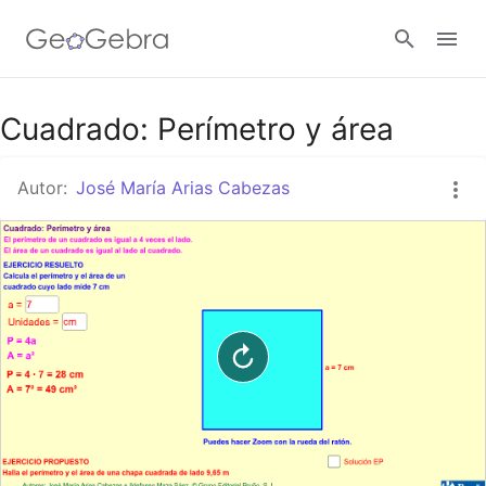
Google Classroom
Cuadrado: Perímetro y área
Autor:
José María Arias Cabezas
GeoGebra Classroom
Abrir sesión