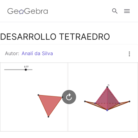
Google Classroom
DESARROLLO TETRAEDRO
Autor:
Analí da Silva
GeoGebra Classroom
Abrir sesión