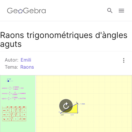
Google Classroom
Raons trigonométriques d'àngles
aguts
Aula GeoGebra
Autor:
Emili
Tema:
Raons
Valideu-vos