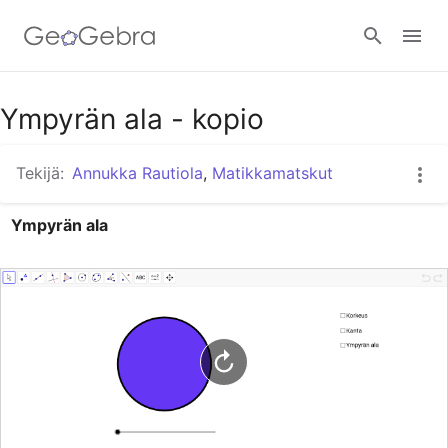
Google Classroom
Ympyrän ala - kopio
Tekijä:
Annukka Rautiola
,
Matikkamatskut
GeoGebra Classroom
Ympyrän ala
Kirjaudu