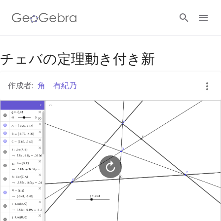
Googleクラスルーム
チェバの定理動き付き新
作成者:
角 有紀乃
GeoGebra Classroom
ログイン