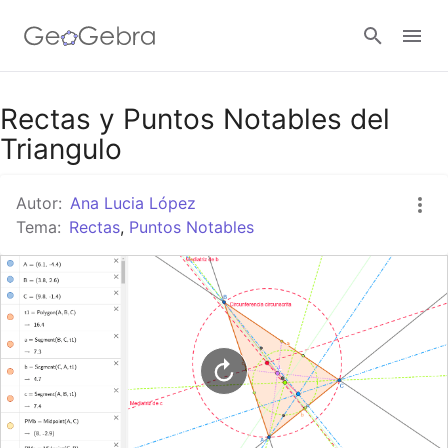
Google Classroom
Rectas y Puntos Notables del
Triangulo
GeoGebra Classroom
Autor:
Ana Lucia López
Tema:
Rectas
,
Puntos Notables
Abrir sesión