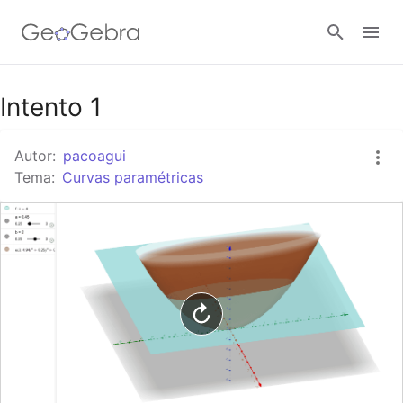
Google Classroom
Intento 1
Autor:
pacoagui
GeoGebra Classroom
Tema:
Curvas paramétricas
Abrir sesión