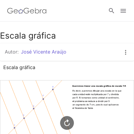
Google Classroom
Escala gráfica
Autor:
José Vicente Araújo
GeoGebra Classroom
Escala gráfica
Abrir sesión