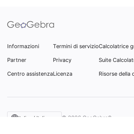
Informazioni
Termini di servizio
Calcolatrice g
Partner
Privacy
Suite Calcolatr
Centro assistenza
Licenza
Risorse della
©
2026
GeoGebra®
Italian / Italiano‎