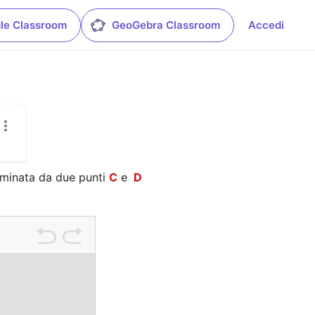
le Classroom
GeoGebra Classroom
Accedi
rminata da due punti 
C
 e 
 D 