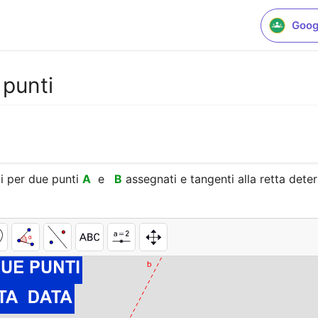
Goog
 punti
i per due punti
A
  e 
 B
 assegnati e tangenti alla retta dete