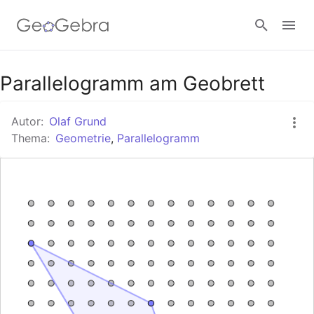
Google Classroom
Parallelogramm am Geobrett
Autor:
Olaf Grund
GeoGebra Classroom
Thema:
Geometrie
,
Parallelogramm
Anmelden