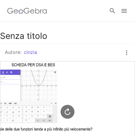
Google Classroom
Senza titolo
Autore:
cinzia
GeoGebra Classroom
Accedi