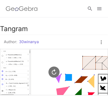
Google Classroom
Tangram
Author:
30winanya
GeoGebra Classroom
Sign in