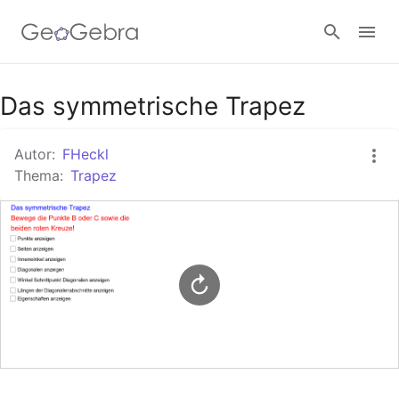
Google Classroom
Das symmetrische Trapez
Autor:
FHeckl
GeoGebra Classroom
Thema:
Trapez
Anmelden