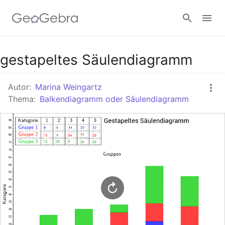
Google Classroom
gestapeltes Säulendiagramm
Autor:
Marina Weingartz
GeoGebra Classroom
Thema:
Balkendiagramm oder Säulendiagramm
Anmelden