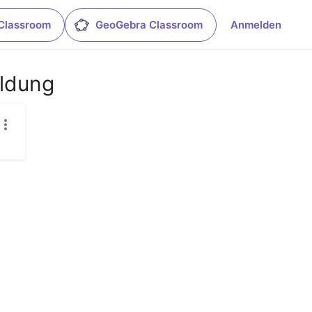
Classroom
GeoGebra Classroom
Anmelden
eldung