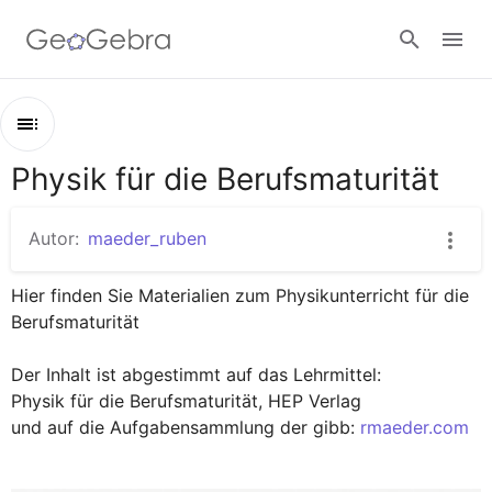
Google Classroom
Physik für die Berufsmaturität
Kapitel
GeoGebra Classroom
Physik für die Berufsmaturität
Autor:
maeder_ruben
Fluidstatik
Anmelden
Hier finden Sie Materialien zum Physikunterricht für die 
Wärmelehre
Berufsmaturität 

Kinematik
Der Inhalt ist abgestimmt auf das Lehrmittel: 

Dynamik
Physik für die Berufsmaturität, HEP Verlag

Statik
und auf die Aufgabensammlung der gibb:
rmaeder.com
Energie