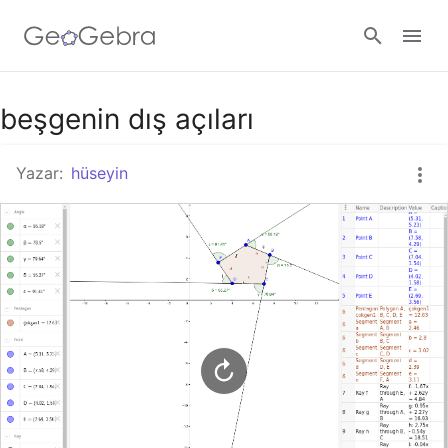
Google Classroom
beşgenin dış açıları
Yazar:
hüseyin
GeoGebra Ders
Giriş yap