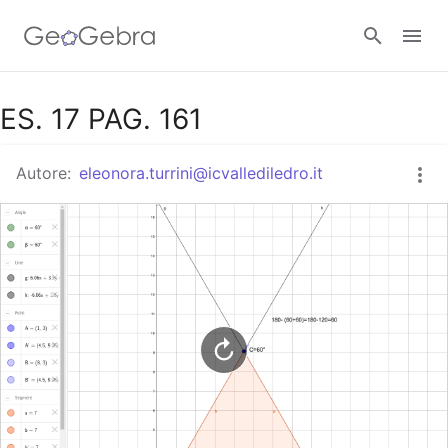
Google Classroom
ES. 17 PAG. 161
Autore:
eleonora.turrini@icvallediledro.it
GeoGebra Classroom
Accedi