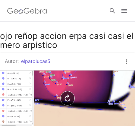
Google Classroom
ojo reñop accion erpa casi casi el
mero arpistico
GeoGebra Classroom
Autor:
elpatolucas5
Abrir sesión