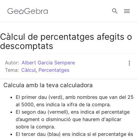
Google Classroom
Càlcul de percentatges afegits o
descomptats
Aula GeoGebra
Autor:
Albert Garcia Sempere
Tema:
Càlcul
,
Percentatges
Valideu-vos
Calcula amb la teva calculadora
El primer dau (verd), amb nombres que van del 25 
al 5000, ens indica la xifra de la compra.
El segon dau (vermell), ens indica el percentatge 
d’augment o disminució ﻿que haurem d'aplicar 
sobre la compra.
El tercer dau (blau) ens indica si el percentatge és 