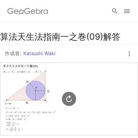
Googleクラスルーム
算法天生法指南一之巻(09)解答
作成者:
Katsushi Waki
GeoGebra Classroom
ログイン