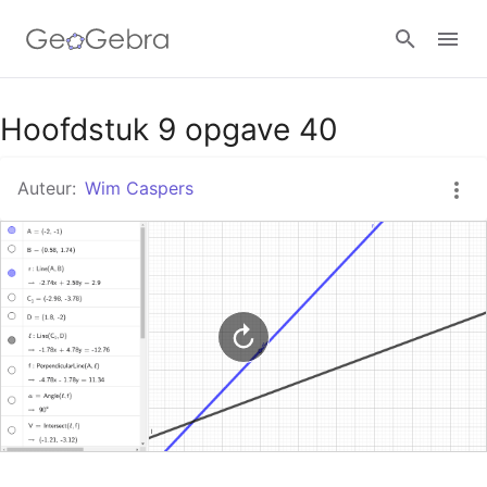
Google Classroom
Hoofdstuk 9 opgave 40
Auteur:
Wim Caspers
GeoGebra Klaslokaal
Aanmelden