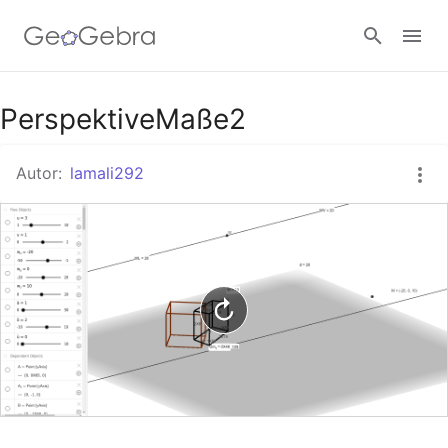
Google Classroom
PerspektiveMaße2
Autor:
lamali292
GeoGebra Classroom
Anmelden