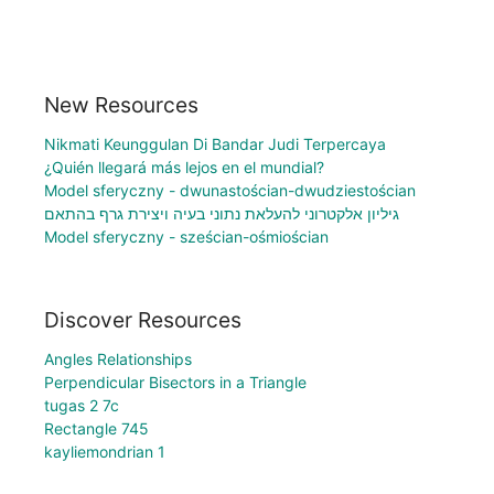
New Resources
Nikmati Keunggulan Di Bandar Judi Terpercaya
¿Quién llegará más lejos en el mundial?
Model sferyczny - dwunastościan-dwudziestościan
גיליון אלקטרוני להעלאת נתוני בעיה ויצירת גרף בהתאם
Model sferyczny - sześcian-ośmiościan
Discover Resources
Angles Relationships
Perpendicular Bisectors in a Triangle
tugas 2 7c
Rectangle 745
kayliemondrian 1