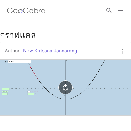
Google Classroom
กราฟแคล
Author:
New Kritsana Jannarong
GeoGebra Classroom
Sign in