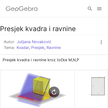
Google Classroom
Presjek kvadra i ravnine
Autor:
Julijana Novaković
GeoGebra Razred
Tema:
Kvadar
,
Presjek
,
Ravnine
Presjek kvadra i ravnine kroz točke M,N,P
Prijavi se