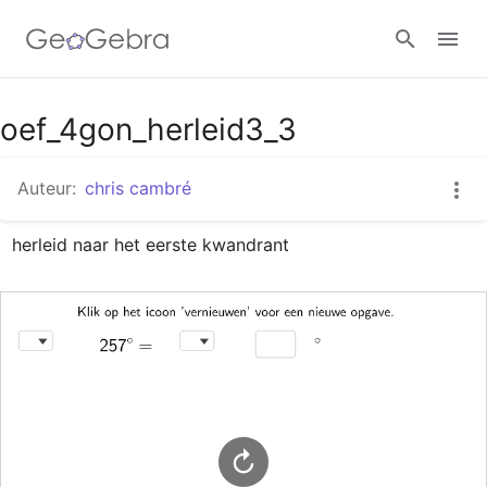
Google Classroom
oef_4gon_herleid3_3
Auteur:
chris cambré
GeoGebra Klaslokaal
herleid naar het eerste kwandrant
Aanmelden