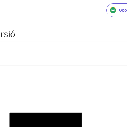
Goo
rsió