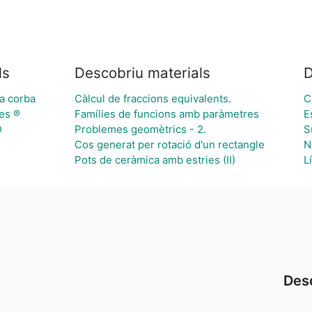
ls
Descobriu materials
D
a corba
Càlcul de fraccions equivalents.
C
es ®
Famílies de funcions amb paràmetres
E
D
Problemes geomètrics - 2.
S
Cos generat per rotació d'un rectangle
N
Pots de ceràmica amb estries (II)
L
Desc