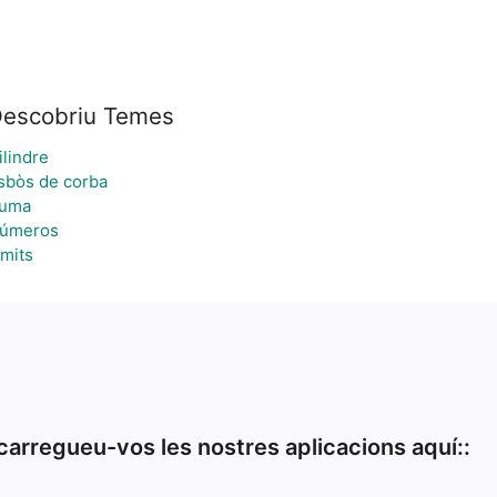
escobriu Temes
ilindre
sbòs de corba
uma
úmeros
ímits
arregueu-vos les nostres aplicacions aquí::