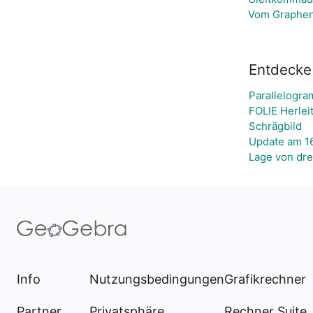
Vom Graphen
Entdecke 
Parallelogr
FOLIE Herlei
Schrägbild
Update am 16
Lage von dre
Info
Nutzungsbedingungen
Grafikrechner
Partner
Privatsphäre
Rechner Suite