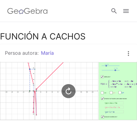
Título para compartir en Google Classroom
FUNCIÓN A CACHOS
Persoa autora:
María
Aula GeoGebra
Conectar