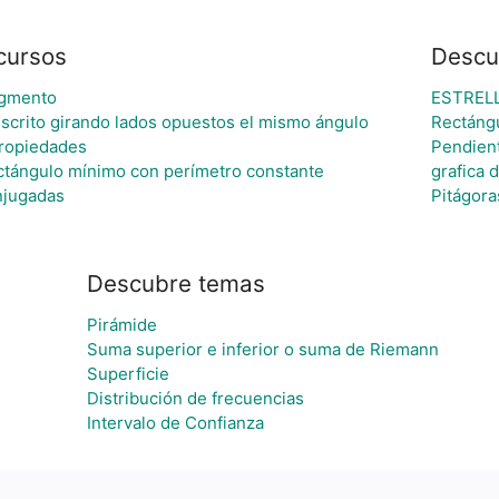
cursos
Descu
egmento
ESTREL
nscrito girando lados opuestos el mismo ángulo
Rectáng
ropiedades
Pendient
ctángulo mínimo con perímetro constante
grafica 
njugadas
Pitágora
Descubre temas
Pirámide
Suma superior e inferior o suma de Riemann
Superficie
Distribución de frecuencias
Intervalo de Confianza