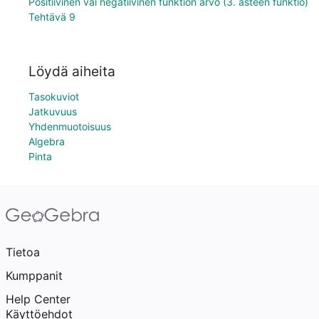
Positiivinen vai negatiivinen funktion arvo (3. asteen funktio)
Tehtävä 9
Löydä aiheita
Tasokuviot
Jatkuvuus
Yhdenmuotoisuus
Algebra
Pinta
Tietoa
Kumppanit
Help Center
Käyttöehdot