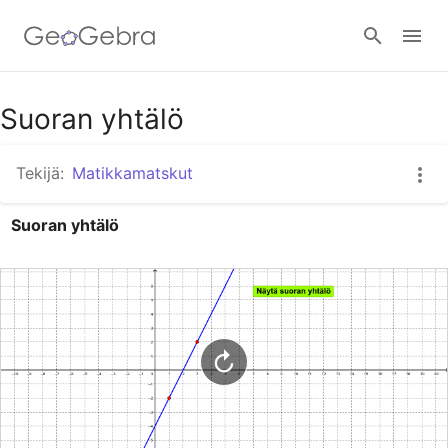
Google Classroom
Suoran yhtälö
Tekijä:
Matikkamatskut
GeoGebra Classroom
Suoran yhtälö
Kirjaudu