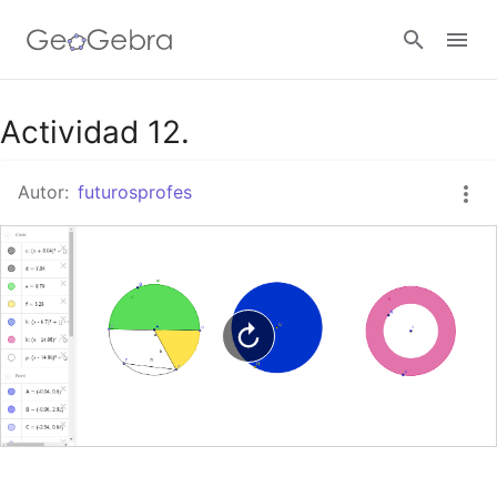
Google Classroom
Actividad 12.
Autor:
futurosprofes
GeoGebra Classroom
Abrir sesión