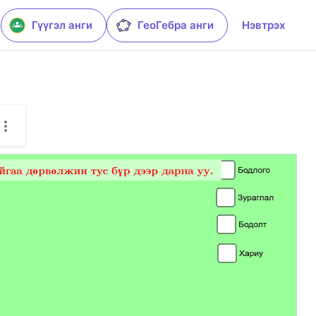
Гүүгэл анги
ГеоГебра анги
Нэвтрэх