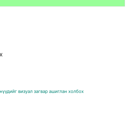
х
нүүдийг визуал загвар ашиглан холбох