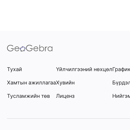
Тухай
Үйлчилгээний нөхцөл
Графи
Хамтын ажиллагаа
Хувийн
Бүрдэ
Тусламжийн төв
Лиценз
Нийгэ