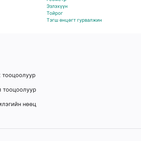
Эзлэхүүн
Тойрог
Тэгш өнцөгт гурвалжин
к тооцоолуур
л тооцоолуур
млэгийн нөөц