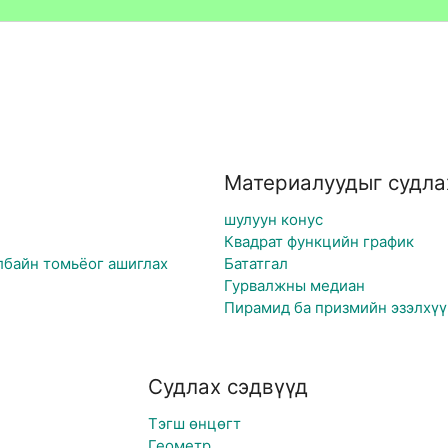
Материалуудыг судла
шулуун конус
Квадрат функцийн график
лбайн томьёог ашиглах
Бататгал
Гурвалжны медиан
Пирамид ба призмийн эзэлхүү
Судлах сэдвүүд
Тэгш өнцөгт
Геометр