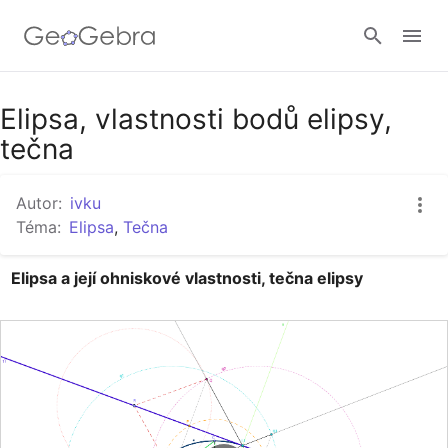
Google Classroom
Elipsa, vlastnosti bodů elipsy,
tečna
GeoGebra Třída
Autor:
ivku
Téma:
Elipsa
,
Tečna
Přihlásit
Elipsa a její ohniskové vlastnosti, tečna elipsy