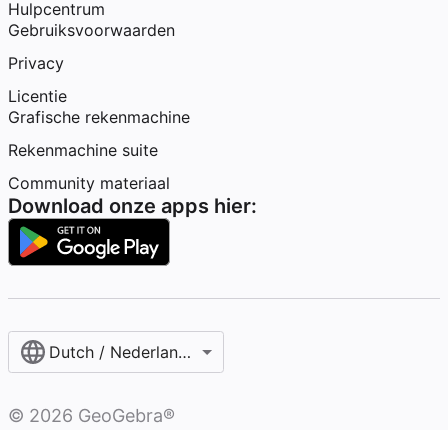
Hulpcentrum
Gebruiksvoorwaarden
Privacy
Licentie
Grafische rekenmachine
Rekenmachine suite
Community materiaal
Download onze apps hier:
Dutch / Nederlands‎ (België)‎
©
2026
GeoGebra®