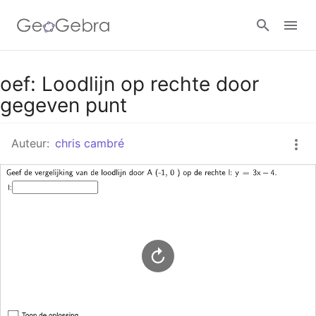
Google Classroom
oef: Loodlijn op rechte door
gegeven punt
GeoGebra Klaslokaal
Auteur:
chris cambré
Aanmelden