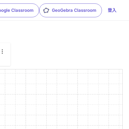
oogle Classroom
GeoGebra Classroom
登入