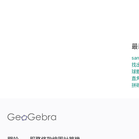
最
san
找
球
直
拼