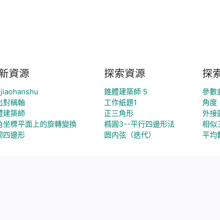
新資源
探索資源
探
jiaohanshu
錐體建築師 5
參數
出對稱軸
工作紙題1
角度
體建築師
正三角形
外接
角坐標平面上的旋轉變換
橢圓3--平行四邊形法
相似
砌四邊形
圆内弦（迭代）
平均