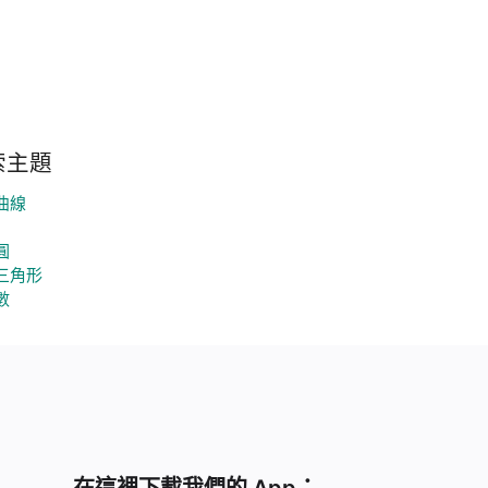
索主題
曲線
圓
三角形
數