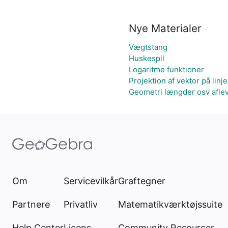
Nye Materialer
Vægtstang
Huskespil
Logaritme funktioner
Projektion af vektor på linje
Geometri længder osv afle
Om
Servicevilkår
Graftegner
Partnere
Privatliv
Matematikværktøjssuite
Help Center
Licens
Community Resourcer