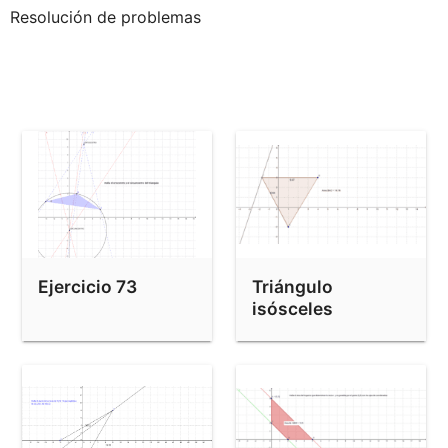
Seno de la suma de dos ángulos
Combinación lineal de dos vectores
Interpretación geométrica de la derivada
Función derivada
Funciones
Función derivada1
Ejercicio 73
Triángulo
isósceles