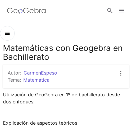
Google Classroom
Matemáticas con Geogebra en
Esquema
GeoGebra Classroom
Bachillerato
Matemáticas con Geogebra en Bachillerato
Ejercicio 73
Autor:
CarmenEspeso
Abrir sesión
Triángulo isósceles
Tema:
Matemática
Distancias en el plano
Utilización de GeoGebra en 1º de bachillerato desde 
Ejercicio con GeoGebra de Sara Arozamena Aguayo
dos enfoques:

Ejercicio con GeoGebra de Jorge Rasillo Fernández
Ejercicio de Geogebra de Marta Benito Acebo
Explicación de aspectos teóricos
