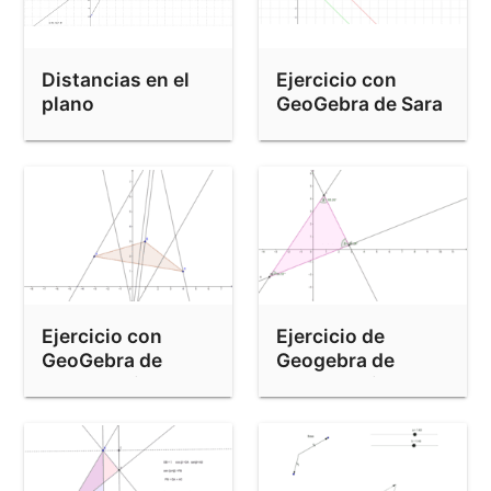
Distancias en el
Ejercicio con
plano
GeoGebra de Sara
Arozamena
Aguayo
Ejercicio con
Ejercicio de
GeoGebra de
Geogebra de
Jorge Rasillo
Marta Benito
Fernández
Acebo