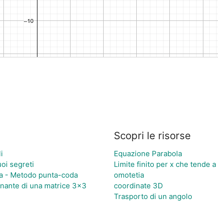
Scopri le risorse
i
Equazione Parabola
uoi segreti
Limite finito per x che tende a u
za - Metodo punta-coda
omotetia
inante di una matrice 3×3
coordinate 3D
Trasporto di un angolo