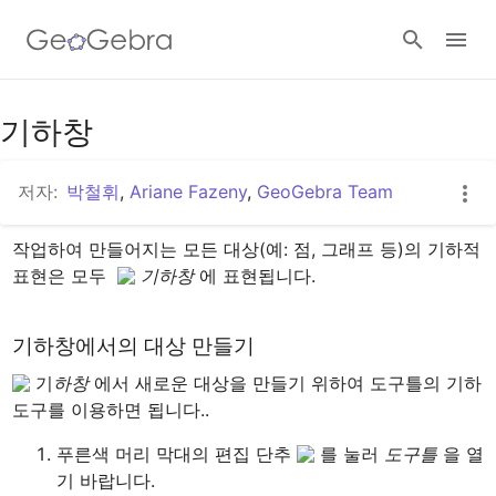
기하창
로그인
저자:
박철휘
,
Ariane Fazeny
,
GeoGebra Team
작업하여 만들어지는 모든 대상(예: 점, 그래프 등)의 기하적 
표현은 모두  
 기하창
 에 표현됩니다.
기하창에서의 대상 만들기
 기
하창 
에서 새로운 대상을 만들기 위하여 도구틀의 기하 
푸른색 머리 막대의 편집 단추 
 를 눌러 
도구틀 
을 열
기 바랍니다.