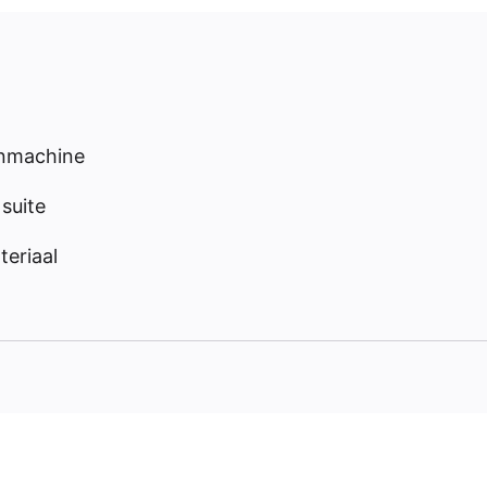
enmachine
suite
eriaal