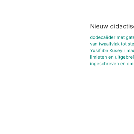
Nieuw didactis
dodecaëder met gat
van twaalfvlak tot ste
Yusif ibn Kuseyir m
limieten en uitgebre
ingeschreven en om