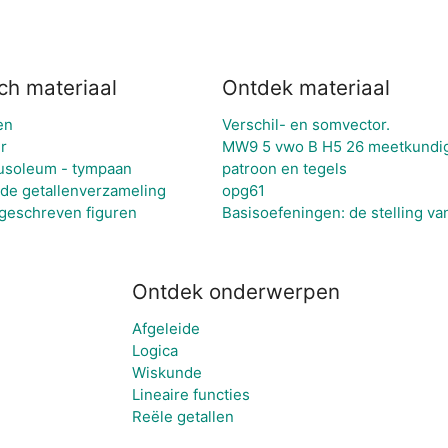
ch materiaal
Ontdek materiaal
en
Verschil- en somvector.
r
MW9 5 vwo B H5 26 meetkundige
ausoleum - tympaan
patroon en tegels
ide getallenverzameling
opg61
geschreven figuren
Basisoefeningen: de stelling va
Ontdek onderwerpen
Afgeleide
Logica
Wiskunde
Lineaire functies
Reële getallen