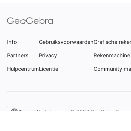
Info
Gebruiksvoorwaarden
Grafische rek
Partners
Privacy
Rekenmachine 
Hulpcentrum
Licentie
Community mat
©
2026
GeoGebra®
Dutch / Nederlands‎ (België)‎