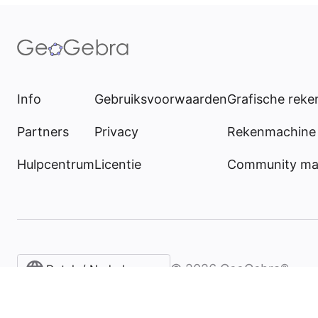
Info
Gebruiksvoorwaarden
Grafische rek
Partners
Privacy
Rekenmachine 
Hulpcentrum
Licentie
Community mat
©
2026
GeoGebra®
Dutch / Nederlands‎ (België)‎