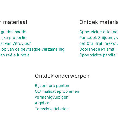
h materiaal
Ontdek materia
 gulden snede
Oppervlakte driehoek
ijke proportie
Parabool. Snijden y-
st van Vitruvius?
oef_0fu_4rat_reeks1
 op van de gevraagde verzameling
Doorsnede Prisma 1
en reële functie
Oppervlakte paralle
Ontdek onderwerpen
Bijzondere punten
Optimalisatieproblemen
vermenigvuldigen
Algebra
Toevalsvariabelen