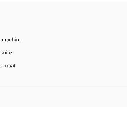
enmachine
suite
eriaal