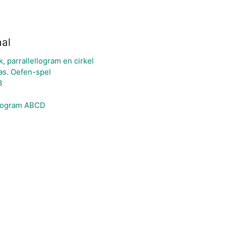
al
, parrallellogram en cirkel
as. Oefen-spel
3
llogram ABCD