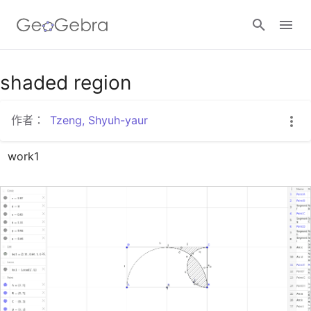
Google Classroom
shaded region
作者：
Tzeng, Shyuh-yaur
GeoGebra Classroom
work1
登入