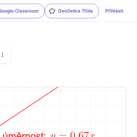
Google Classroom
GeoGebra Třída
Přihlásit