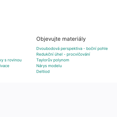
Objevujte materiály
Dvoubodová perspektiva - boční pohle
Redukční úhel - procvičování
ky s rovinou
Taylorův polynom
ivace
Nárys modelu
Deltiod