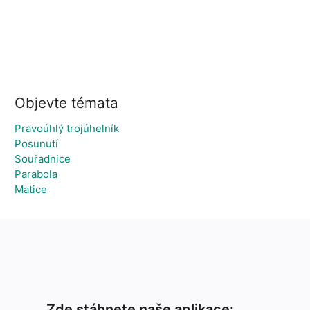
Objevte témata
Pravoúhlý trojúhelník
Posunutí
Souřadnice
Parabola
Matice
Zde stáhnete naše aplikace: