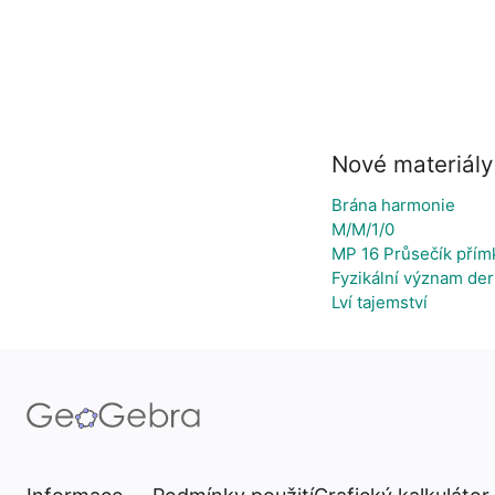
Nové materiály
Brána harmonie
M/M/1/0
MP 16 Průsečík přím
Fyzikální význam der
Lví tajemství