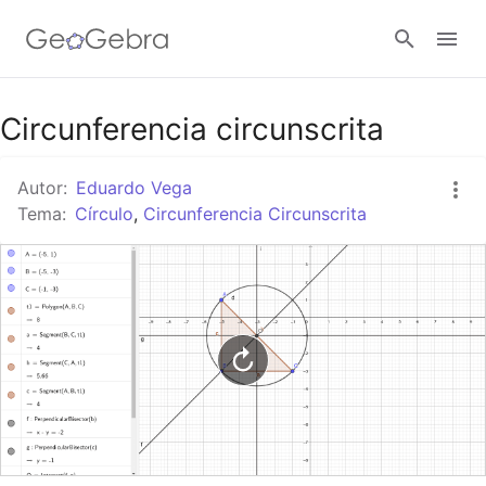
Google Classroom
Circunferencia circunscrita
Autor:
Eduardo Vega
GeoGebra Classroom
Tema:
Círculo
,
Circunferencia Circunscrita
Abrir sesión