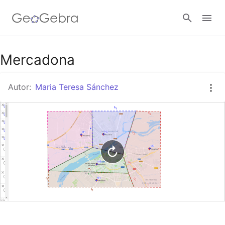
Google Classroom
Mercadona
Autor:
Maria Teresa Sánchez
GeoGebra Classroom
Abrir sesión