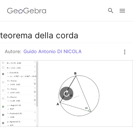
Google Classroom
teorema della corda
Autore:
Guido Antonio DI NICOLA
GeoGebra Classroom
Accedi